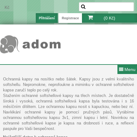
Kč
(0 Kč)
Přihlášení
Registrace
Menu
Ochranná kapsy na nosítko nebo šátek. Kapsy jsou z velmi kvalitního
softshellu. Nepromokne, neprofoukne a miminku v ochranné softshelové
kapse zaručí teplo po celý rok.
Stažením ochranné softshellové kapsy na třech místech. Je dostatečně
široká i vysoká, ochranná softshellová kapsa byla testována i s 16
měsíčním dítětem. Lze ochrannou kapsu nosit s kapuckou, nebo bez ní.
Navlékání ochranné kapsy je pomocí pružných pásů, Vyrábíme
ochrannou softshellovou kapsu 3v1, zimní kapsu i letní. Novinkou na
ochranné softshellové kapse je kapsa na drobnosti i ruce, a reflexní
paspule pro Vaši bespečnost.