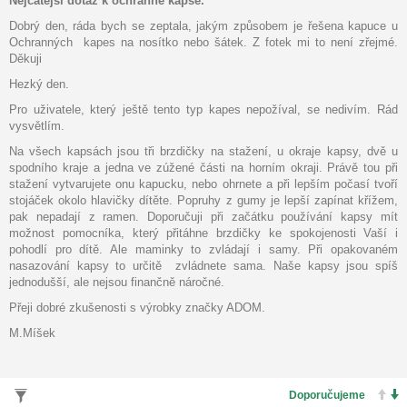
Nejčatější dotaz k ochranné kapse.
Dobrý den, ráda bych se zeptala, jakým způsobem je řešena kapuce u
Ochranných kapes na nosítko nebo šátek. Z fotek mi to není zřejmé.
Děkuji
Hezký den.
Pro uživatele, který ještě tento typ kapes nepožíval, se nedivím. Rád
vysvětlím.
Na všech kapsách jsou tři brzdičky na stažení, u okraje kapsy, dvě u
spodního kraje a jedna ve zúžené části na horním okraji. Právě tou při
stažení vytvarujete onu kapucku, nebo ohrnete a při lepším počasí tvoří
stojáček okolo hlavičky dítěte. Popruhy z gumy je lepší zapínat křížem,
pak nepadají z ramen. Doporučuji při začátku používání kapsy mít
možnost pomocníka, který přitáhne brzdičky ke spokojenosti Vaší i
pohodlí pro dítě. Ale maminky to zvládají i samy. Při opakovaném
nasazování kapsy to určitě zvládnete sama. Naše kapsy jsou spíš
jednodušší, ale nejsou finančně náročné.
Přeji dobré zkušenosti s výrobky značky ADOM.
M.Míšek
VYHLEDÁVÁNÍ PODLE PARAMETRŮ