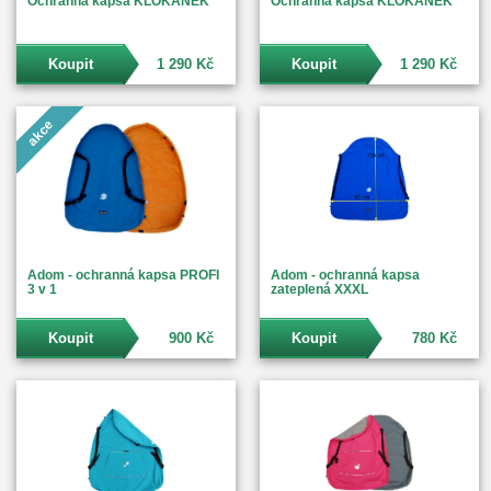
Ochranná kapsa KLOKÁNEK
Ochranná kapsa KLOKÁNEK
Koupit
1 290 Kč
Koupit
1 290 Kč
akce
Adom - ochranná kapsa PROFI
Adom - ochranná kapsa
3 v 1
zateplená XXXL
Koupit
900 Kč
Koupit
780 Kč