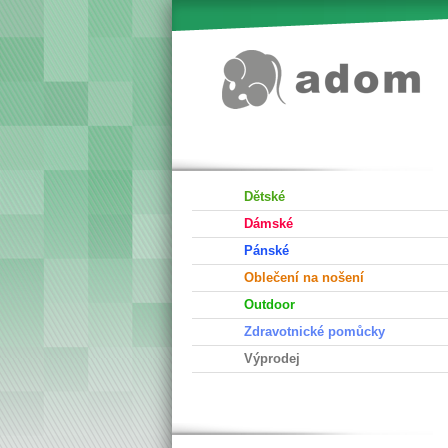
Dětské
Dámské
Pánské
Oblečení na nošení
Outdoor
Zdravotnické pomůcky
Výprodej