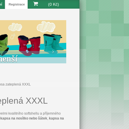
(0 Kč)
ní
Registrace
menší
psa zateplená XXXL
eplená XXXL
elmi kvalitního softshellu a příjemného
kapsa na nosítko nebo šátek
,
kapsa na