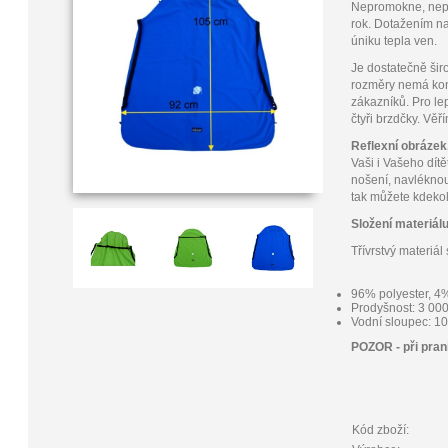
Nepromokne, nepr
rok. Dotažením na
úniku tepla ven.
Je dostatečně šir
rozměry nemá kon
zákazníků. Pro le
čtyři brzdčky. Věř
Reflexní obrázek,
Vaši i Vašeho dítě
nošení, navléknou
tak můžete kdekol
Složení materiál
Třívrstvý materi
96% polyes
Prodyšnost:
Vodní sloupec: 1
POZOR - při pr
Kód zboží: