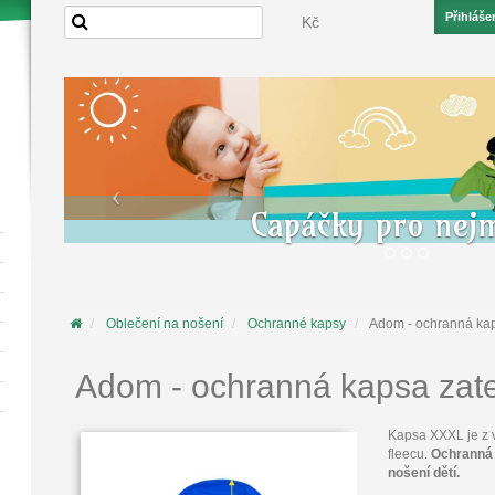
Přihláše
Kč
Capáčky pro nej
Oblečení na nošení
Ochranné kapsy
Adom - ochranná ka
Adom - ochranná kapsa zat
Kapsa XXXL je z v
fleecu.
Ochranná 
nošení dětí.