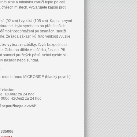
ofoukne a miminku zaručí teplo po celí
 čtyřech místech, vytvarujete kapsu proti
oká (92 cm) i vysoká (105 cm). Kapsa svými
kurenci, byla vyrobena na přání našich
pší možnost přitažení po stranách, slouží
íme, že řada zákazníků, tuto velikost využije.
 lze vybrat z nabídky.
Zvýší bezpečnosti
te. Ochrana dítěte v kočárku, fusaku. Při
t pomocí pružných pásů, velmi rychle si ji
iv nasadit nebo sundat.
u:
ál s membránou MICROSIDE (hladký povrch)
ter, 4% elastan
 3 000g H2O/m2 za 24 hod
0 000g H2O/m2 za 24 hod
aní nepoužívejte aviváž.
335006