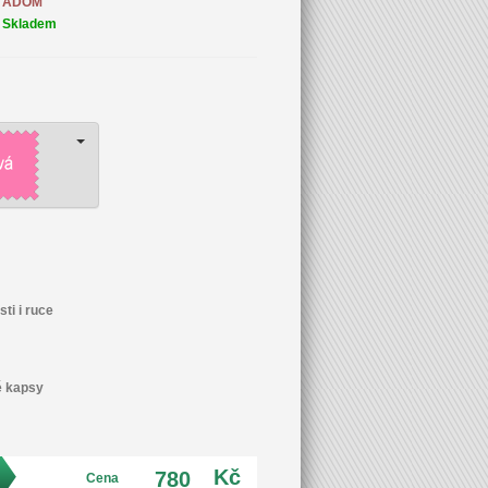
ADOM
Skladem
ti i ruce
é kapsy
Kč
780
Cena