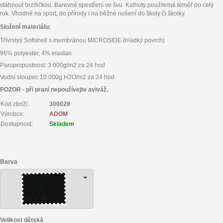
stáhnout brzdičkou. Barevné spestření ve švu Kalhoty použitelné téměř po celý
rok. Vhodné na sport, do přírody i na běžné nošení do školy či školky.
Složení materiálu:
Třívrstvý Softshell s membránou MICROSIDE (hladký povrch)
96% polyester, 4% elastan
Paropropustnost: 3 000g/m2 za 24 hod
Vodní sloupec 10 000g H2O/m2 za 24 hod
POZOR - při praní nepoužívejte aviváž.
Kód zboží:
300028
Výrobce:
ADOM
Dostupnost:
Skladem
Barva
Velikost dětská