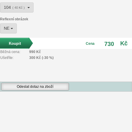
104
( 40 Kč )
Reflexní obrázek
NE
Kč
730
Cena
Běžná cena:
990 Kč
Ušetříte:
300 Kč (-30 %)