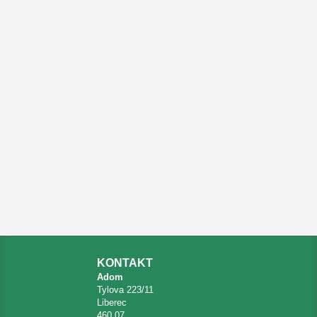
KONTAKT
Adom
Tylova 223/11
Liberec
460 07