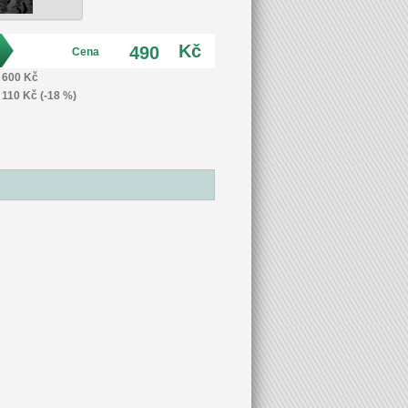
Kč
490
Cena
600 Kč
110 Kč (-18 %)