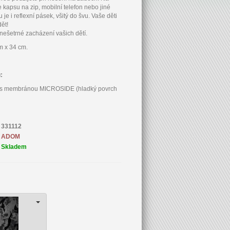
 kapsu na zip, mobilní telefon nebo jiné
 je i reflexní pásek, všitý do švu. Vaše děti
dět!
 nešetrné zacházení vašich dětí.
m x 34 cm.
u:
ell s membránou MICROSIDE (hladký povrch
331112
ADOM
Skladem