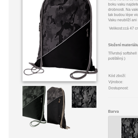
boku vaku najdete
drobnosti. Na vaku
tak budou lépe vi
Vaku neublíží ani
Velikost:ccá 47 c
Složení materiál
Třívrstvý softsh
potištěný.)
Kód zboží:
Výrobce:
Dostupnost:
Barva