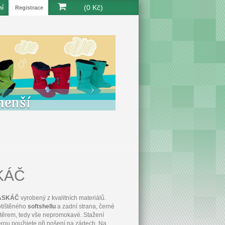
(0 Kč)
ní
Registrace
menší
SKÁČ
MASKÁČ
vyrobený z kvalitních materiálů.
otištěného
softshellu
a zadní strana, černé
átěrem, tedy vše nepromokavé. Stažení
erou použijete při nošení na zádech. Na