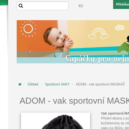
Přihláše
Kč
Capáčky pro nej
Dětské
Sportovní VAKY
ADOM - vak sportovní MASKÁČ
ADOM - vak sportovní MA
Vak sportovní 
Přední strana z p
kočárkoviny se z
vaku na šňůru, kt