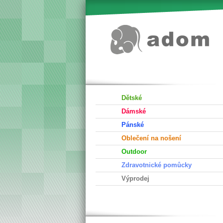
Dětské
Dámské
Pánské
Oblečení na nošení
Outdoor
Zdravotnické pomůcky
Výprodej