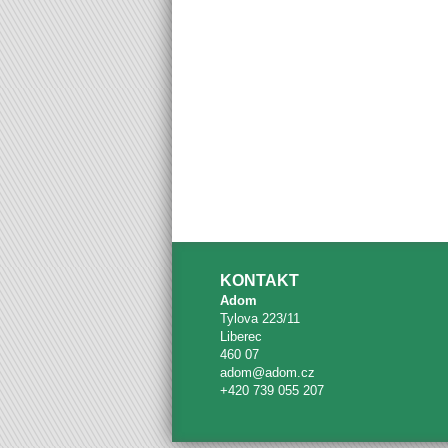
KONTAKT
Adom
Tylova 223/11
Liberec
460 07
adom@adom.cz
+420 739 055 207