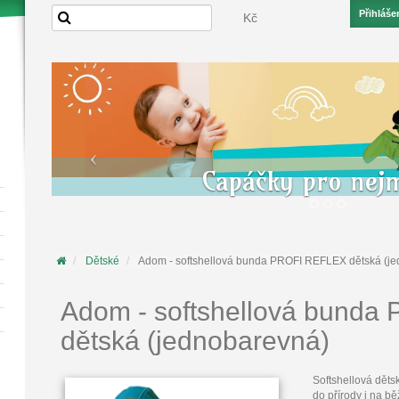
Přihláše
Kč
Capáčky pro nej
Dětské
Adom - softshellová bunda PROFI REFLEX dětská (j
Adom - softshellová bund
dětská (jednobarevná)
Softshellová dět
do přírody i na b