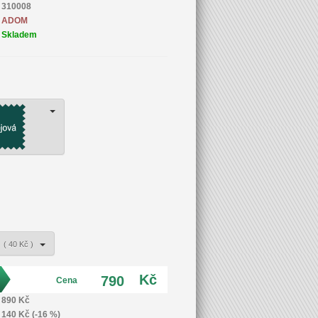
310008
ADOM
Skladem
s
( 40 Kč )
Kč
790
Cena
890 Kč
140 Kč (-16 %)