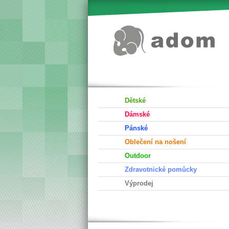
Dětské
Dámské
Pánské
Oblečení na nošení
Outdoor
Zdravotnické pomůcky
Výprodej