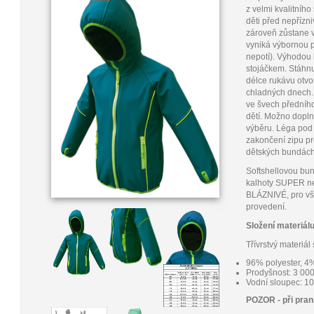
z velmi kvalitníh
děti před nepřízn
zároveň zůstane v
vyniká výbornou po
nepotí). Výhodou
stojáčkem. Stáhn
délce rukávu otvo
chladných dnech. 
ve švech předního 
dětí. Možno dopl
výběru. Léga pod 
zakončení zipu pr
dětských bundách 
Softshellovou bu
kalhoty SUPER ne
BLÁZNIVÉ, pro vš
provedení.
Složení materiál
Třívrstvý materi
96% polyester, 4
Prodyšnost: 3 0
Vodní sloupec: 1
POZOR - při pran