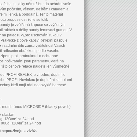
o softshellu , díky němuž bunda ochrání vaše
ivým počasím, větrem, deštěm i chladem a
elmi lehká a poddajná. Tento materiál
tu propustností (dítě se tolik
 bundy je zvětšená kapuce se zvýšeným
utí rukávú a délky bundy lemovací gumou, V
r na palec ruky,pro uschování rukou v
Praktické zipové kapsy Reflexní paspule
i zadního dílu zajistí vyditelnost Vašich
nít reflexním obrázkem podle Vašeho
zipem proti profouknutí a ochranné
oti poškrábání jsou parametry, které na
této cenové relace najdete jen výjimečně.
ndu PROFI REFLEX je vhodné, doplnit o
bo PROFI. Novinkou je doplnění kalhotami
echny kteří mají rádi neobvyklé barevné
u:
ál s membránou MICROSIDE (hladký povrch)
% elastan
2
00g H2O/m
za 24 hod
2
0 000g H2O/m
za 24 hod
í nepoužívejte aviváž.