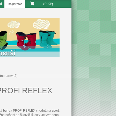
(0 Kč)
ní
Registrace
menší
ednobarevná)
a PROFI REFLEX
ská bunda PROFI REFLEX vhodná na sport,
ěžné nošení do školy či školky. Je vyrobena