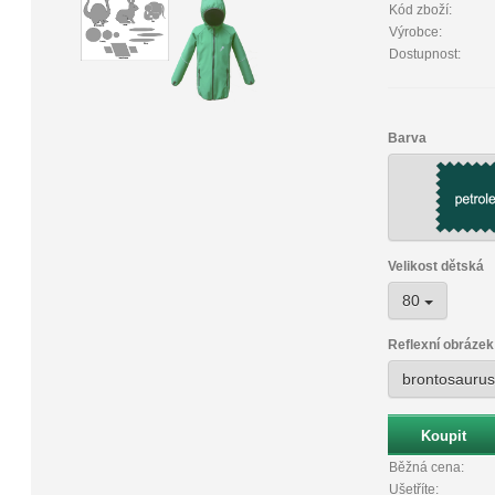
Kód zboží:
Výrobce:
Dostupnost:
Barva
Velikost dětská
80
Reflexní obrázek
brontosauru
Běžná cena:
Ušetříte: